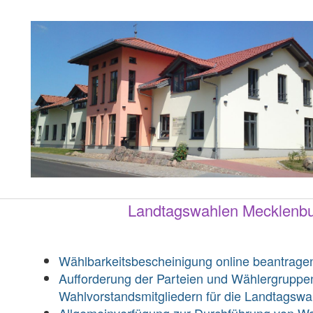
Landtagswahlen Mecklenb
Wählbarkeitsbescheinigung online beantrage
Aufforderung der Parteien und Wählergrupp
Wahlvorstandsmitgliedern für die Landtagsw
Allgemeinverfügung zur Durchführung von W