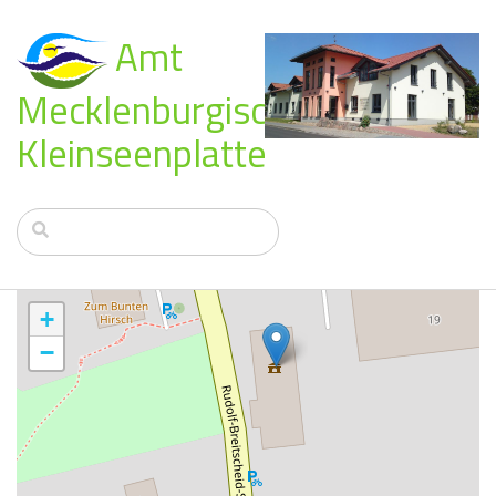
Amt
Mecklenburgische
Kleinseenplatte
+
−